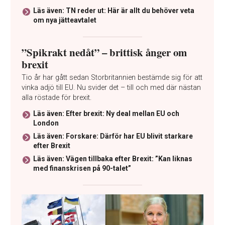
Läs även: TN reder ut: Här är allt du behöver veta
om nya jätteavtalet
”Spikrakt nedåt” – brittisk ånger om
brexit
Tio år har gått sedan Storbritannien bestämde sig för att
vinka adjö till EU. Nu svider det – till och med där nästan
alla röstade för brexit.
Läs även: Efter brexit: Ny deal mellan EU och
London
Läs även: Forskare: Därför har EU blivit starkare
efter Brexit
Läs även: Vägen tillbaka efter Brexit: ”Kan liknas
med finanskrisen på 90-talet”