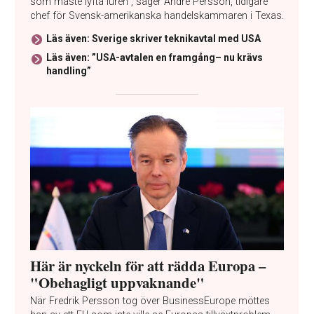
som måste lyfta luren”, säger André Persson, tidigare
chef för Svensk-amerikanska handelskammaren i Texas.
Läs även: Sverige skriver teknikavtal med USA
Läs även: ”USA-avtalen en framgång– nu krävs
handling”
Här är nyckeln för att rädda Europa –
"Obehagligt uppvaknande"
När Fredrik Persson tog över BusinessEurope möttes