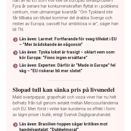
han av ett EU som inte ville se Europas tillväxtproblem.
Fyra år senare har konkurrenskraften flyttat in i politikens
centrum, men utmaningar kvarstår. ”Om Tyskland inte
får tillbaka sin tillväxt kommer det drabba Sverige och
resten av Europa, oavsett hur ambitiösa vi är”, säger han
till TN.
Läs även: Larmet: Fortfarande för svag tillväxt i EU
– ”Mer brådskande än någonsin”
Läs även: Tyska loket är trasigt – oklart vem som
kör Europa: ”Finns ingen ersättare”
Läs även: Experten: Därför är ”Made in Europe” fel
väg – ”EU riskerar bli mer slutet”
Slopad tull kan sänka pris på livsmedel
Mald svartpeppar, grapefrukt och vissa viner har nu helt
befriats från tull genom avtalet mellan Mercosurländerna
och EU. Men först i vinter kan kunderna se effekt i form
av lägre priser i butik, enligt Svensk Dagligvaruhandel.
Läs även: Brasilien-toppen sågar kritiken mot
handelsavtalet: ”Dubbelmoral”